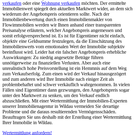
verkaufen
oder eine
Wohnung verkaufen
möchten. Der ermittelte
Immobilienwert spiegelt den aktuellen Marktwert wider, an dem sich
wiederum der Angebotspreis orientieren sollte. Nach der
Immobilienbewertung durch einen Immobilienmakler von
Flowimmobilien werden wir Ihnen anhand einer transparenten
Preisanalyse erläutern, welcher Angebotspreis angemessen und
somit erfolgversprechend ist. Es ist für Eigentümer nicht einfach,
objektiv eine Geldsumme festzulegen, da die Einschätzung des
Immobilienwerts vom emotionalen Wert der Immobilie subjektiv
beeinflusst wird. Leider hat ein falscher Angebotspreis erhebliche
Auswirkungen: Zu niedrig angesetzte Beträge führen
unnötigerweise zu finanziellen Verlusten. Aber auch eine
unrealistisch hohe Preisvorstellung ist ein Hemmnis auf dem Weg
zum Verkaufserfolg. Zum einen wird der Verkauf hinausgezögert
und zum anderen wird Ihre Immobilie nach einiger Zeit als
problembehaftet und schwer verkäuflich wahrgenommen. In vielen
Fällen sind Eigentümer dann gezwungen, den Angebotspreis sogar
unter den Marktwert zu senken, um den Verkauf endlich
abzuschließen. Mit einer Wertermittlung der Immobilien-Experten
unserer Immobilienagentur in Wildau vermeiden Sie derartige
Probleme und die daraus resultierenden Vermögensschäden.
Beauftragen Sie uns deshalb mit der Erstellung einer Wertermittlung
Ihrer Immobilie in Wildau.
Wertermittlung anfordern!